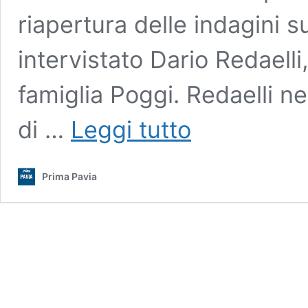
riapertura delle indagini s
intervistato Dario Redaelli
famiglia Poggi. Redaelli ne
Garlasco,
di …
Leggi tutto
Redaelli
(consulente
dei
Prima Pavia
Poggi)
smonta
i
falsi
scoop,
le
impronte
e
i
tre