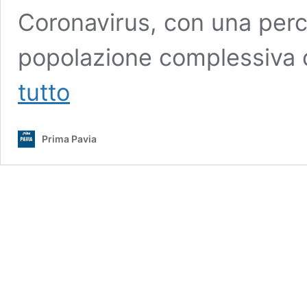
Coronavirus, con una perce
popolazione complessiva 
Covid-
tutto
19
a
Pavia
Prima Pavia
e
provincia:
i
contagi
Comune
per
Comune
(19
novembre
2020)